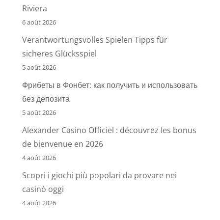
Riviera
6 août 2026
Verantwortungsvolles Spielen Tipps für
sicheres Glücksspiel
5 août 2026
Фрибеты в Фонбет: как получить и использовать
без депозита
5 août 2026
Alexander Casino Officiel : découvrez les bonus
de bienvenue en 2026
4 août 2026
Scopri i giochi più popolari da provare nei
casinò oggi
4 août 2026