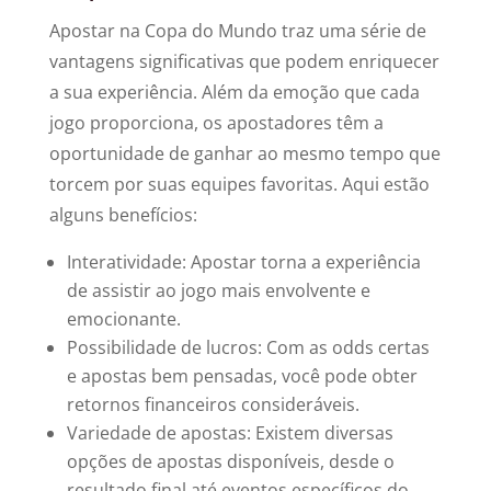
Apostar na Copa do Mundo traz uma série de
vantagens significativas que podem enriquecer
a sua experiência. Além da emoção que cada
jogo proporciona, os apostadores têm a
oportunidade de ganhar ao mesmo tempo que
torcem por suas equipes favoritas. Aqui estão
alguns benefícios:
Interatividade: Apostar torna a experiência
de assistir ao jogo mais envolvente e
emocionante.
Possibilidade de lucros: Com as odds certas
e apostas bem pensadas, você pode obter
retornos financeiros consideráveis.
Variedade de apostas: Existem diversas
opções de apostas disponíveis, desde o
resultado final até eventos específicos do