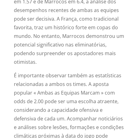
em 1.57 e de Marrocos em 6.4, a análise dos
desempenhos recentes de ambas as equipes
pode ser decisiva. A França, como tradicional
favorita, traz um histórico forte em copas do
mundo. No entanto, Marrocos demonstrou um
potencial significativo nas eliminatórias,
podendo surpreender os apostadores mais
otimistas.
É importante observar também as estatísticas
relacionadas a ambos os times. A aposta
popular « Ambas as Equipas Marcam » com
odds de 2.00 pode ser uma escolha atraente,
considerando a capacidade ofensiva e
defensiva de cada um. Acompanhar noticiários
e análises sobre lesões, formações e condições
climáticas próximas à data do jogo pode