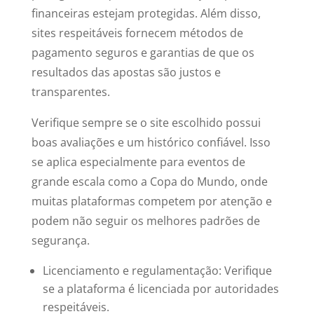
financeiras estejam protegidas. Além disso,
sites respeitáveis fornecem métodos de
pagamento seguros e garantias de que os
resultados das apostas são justos e
transparentes.
Verifique sempre se o site escolhido possui
boas avaliações e um histórico confiável. Isso
se aplica especialmente para eventos de
grande escala como a Copa do Mundo, onde
muitas plataformas competem por atenção e
podem não seguir os melhores padrões de
segurança.
Licenciamento e regulamentação: Verifique
se a plataforma é licenciada por autoridades
respeitáveis.