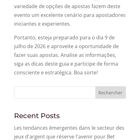
variedade de opções de apostas fazem deste
evento um excelente cenário para apostadores
iniciantes e experientes.
Portanto, esteja preparado para o dia 9 de
julho de 2026 e aproveite a oportunidade de
fazer suas apostas. Analise as informações,
siga as dicas deste guia e participe de forma
consciente e estratégica. Boa sorte!
Rechercher
Recent Posts
Les tendances émergentes dans le secteur des
jeux d'argent que réserve l'avenir pour Bet