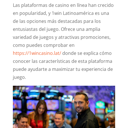
Las plataformas de casino en línea han crecido
en popularidad, y 1win Latinoamérica es una
de las opciones más destacadas para los
entusiastas del juego. Ofrece una amplia
variedad de juegos y atractivas promociones,
como puedes comprobar en
https://1wincasino.lat/
donde se explica cómo
conocer las características de esta plataforma
puede ayudarte a maximizar tu experiencia de
juego.