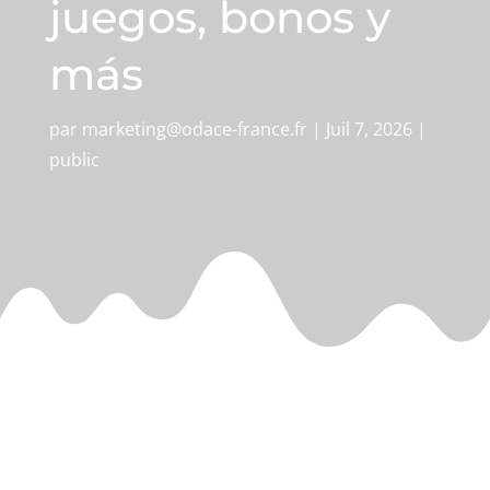
juegos, bonos y
más
par
marketing@odace-france.fr
|
Juil 7, 2026
|
public