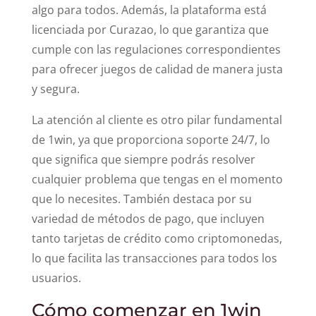
algo para todos. Además, la plataforma está
licenciada por Curazao, lo que garantiza que
cumple con las regulaciones correspondientes
para ofrecer juegos de calidad de manera justa
y segura.
La atención al cliente es otro pilar fundamental
de 1win, ya que proporciona soporte 24/7, lo
que significa que siempre podrás resolver
cualquier problema que tengas en el momento
que lo necesites. También destaca por su
variedad de métodos de pago, que incluyen
tanto tarjetas de crédito como criptomonedas,
lo que facilita las transacciones para todos los
usuarios.
Cómo comenzar en 1win