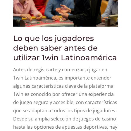
Lo que los jugadores
deben saber antes de
utilizar 1win Latinoamérica
Antes de registrarte y comenzar a jugar en
1win Latinoamérica, es importante entender
algunas características clave de la plataforma.
1win es conocido por ofrecer una experiencia
de juego segura y accesible, con características
que se adaptan a todos los tipos de jugadores.
Desde su amplia selección de juegos de casino
hasta las opciones de apuestas deportivas, hay