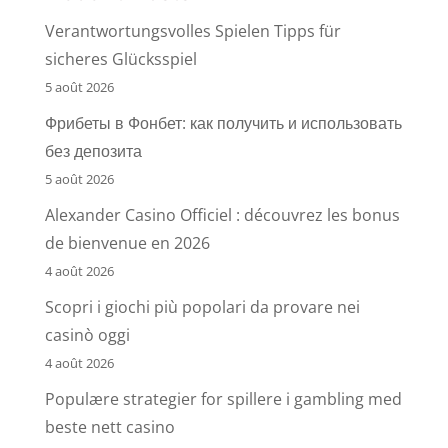
Verantwortungsvolles Spielen Tipps für
sicheres Glücksspiel
5 août 2026
Фрибеты в Фонбет: как получить и использовать
без депозита
5 août 2026
Alexander Casino Officiel : découvrez les bonus
de bienvenue en 2026
4 août 2026
Scopri i giochi più popolari da provare nei
casinò oggi
4 août 2026
Populære strategier for spillere i gambling med
beste nett casino