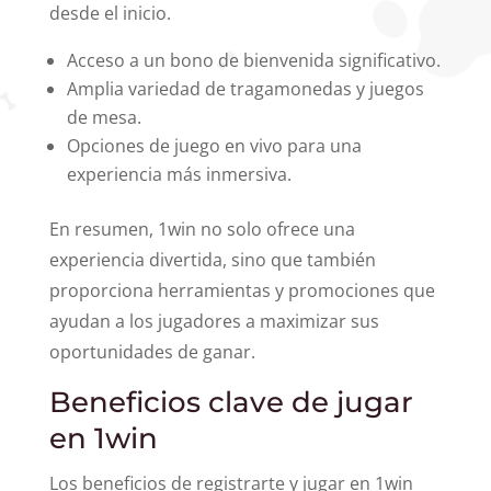
desde el inicio.
Acceso a un bono de bienvenida significativo.
Amplia variedad de tragamonedas y juegos
de mesa.
Opciones de juego en vivo para una
experiencia más inmersiva.
En resumen, 1win no solo ofrece una
experiencia divertida, sino que también
proporciona herramientas y promociones que
ayudan a los jugadores a maximizar sus
oportunidades de ganar.
Beneficios clave de jugar
en 1win
Los beneficios de registrarte y jugar en 1win