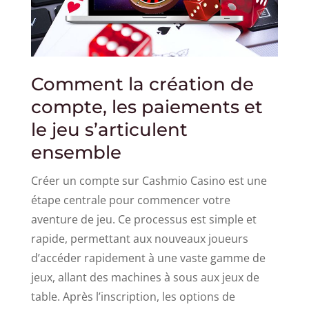
Comment la création de
compte, les paiements et
le jeu s’articulent
ensemble
Créer un compte sur Cashmio Casino est une
étape centrale pour commencer votre
aventure de jeu. Ce processus est simple et
rapide, permettant aux nouveaux joueurs
d’accéder rapidement à une vaste gamme de
jeux, allant des machines à sous aux jeux de
table. Après l’inscription, les options de