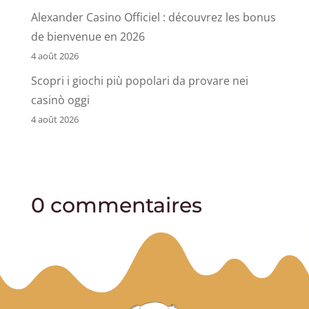
Alexander Casino Officiel : découvrez les bonus
de bienvenue en 2026
4 août 2026
Scopri i giochi più popolari da provare nei
casinò oggi
4 août 2026
0 commentaires