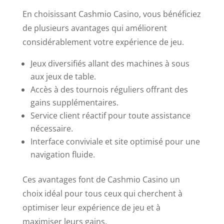
En choisissant Cashmio Casino, vous bénéficiez
de plusieurs avantages qui améliorent
considérablement votre expérience de jeu.
Jeux diversifiés allant des machines à sous
aux jeux de table.
Accès à des tournois réguliers offrant des
gains supplémentaires.
Service client réactif pour toute assistance
nécessaire.
Interface conviviale et site optimisé pour une
navigation fluide.
Ces avantages font de Cashmio Casino un
choix idéal pour tous ceux qui cherchent à
optimiser leur expérience de jeu et à
maximiser leurs gains.