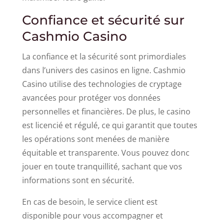
Confiance et sécurité sur
Cashmio Casino
La confiance et la sécurité sont primordiales
dans l’univers des casinos en ligne. Cashmio
Casino utilise des technologies de cryptage
avancées pour protéger vos données
personnelles et financières. De plus, le casino
est licencié et régulé, ce qui garantit que toutes
les opérations sont menées de manière
équitable et transparente. Vous pouvez donc
jouer en toute tranquillité, sachant que vos
informations sont en sécurité.
En cas de besoin, le service client est
disponible pour vous accompagner et