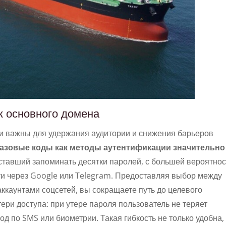
 основного домена
ки важны для удержания аудитории и снижения барьеров
азовые коды как методы аутентификации значительно
уставший запоминать десятки паролей, с большей вероятно
йти через Google или Telegram. Предоставляя выбор между
ккаунтами соцсетей, вы сокращаете путь до целевого
ери доступа: при утере пароля пользователь не теряет
од по SMS или биометрии. Такая гибкость не только удобна,