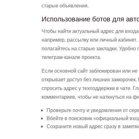
старые объявления.
Использование ботов для авт
Чтобы найти актуальный адрес для входа
например, рассылку или личный кабинет. 
полагайтесь на старые закладки. Удобно г
телеграм-канале проекта.
Если основной сайт заблокирован или не 
открывает доступ без лишних заморочек.
спросить адрес у техподдержки в чате. Г
комментариев, чтобы не наткнуться на ф
Проверьте почту и уведомления от сер
Вбейте в поисковик «официальный вход
Сохраните новый адрес сразу в заметки