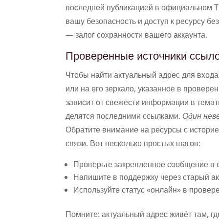
последней публикацией в официальном Te
вашу безопасность и доступ к ресурсу бе
— залог сохранности вашего аккаунта.
Проверенные источники ссыло
Чтобы найти актуальный адрес для входа
или на его зеркало, указанное в провере
зависит от свежести информации в темат
делятся последними ссылками.
Один нев
Обратите внимание на ресурсы с историе
связи. Вот несколько простых шагов:
Проверьте закрепленное сообщение в 
Напишите в поддержку через старый акка
Используйте статус «онлайн» в провер
Помните: актуальный адрес живёт там, гд