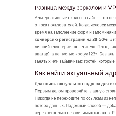
Разница между зеркалом и V
Альтернативные входы на сайт — это не п
оттока пользователей. Когда человек може
время на заполнение форм и запоминани
конверсию регистрации на 30–50%
. Эт
лишний клик теряет посетителя. Плюс, та
аватар), а не пустые «petya123». Без ал
занятых или забывчивых гостей, которые 
Как найти актуальный адр
Для
поиска актуального адреса для вх
Первым делом проверяйте главную страни
Никогда не переходите по ссылкам из не
потере данных. Надежный способ — добав
через несколько независимых каналов. Р