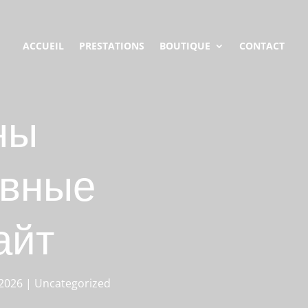
ACCUEIL
PRESTATIONS
BOUTIQUE
CONTACT
ны
ивные
айт
 2026
|
Uncategorized